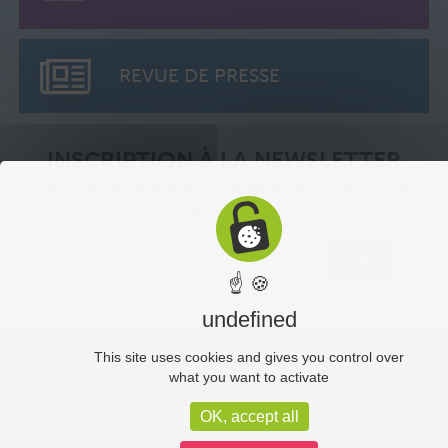
REVUE DE PRESSE
INSCRIPTION À LA NEWSLETTER
Abonnez-vous à notre newsletter et rejoignez nos
abonnés.
☝ 🍪
undefined
Liens utiles
This site uses cookies and gives you control over
what you want to activate
Plan du site
OK, accept all
Administration