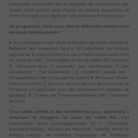
renouveler dans notre vie de baptisée, de discerner ce que
l’Esprit Saint suscite dans l’Eglise en France aujourd’hui et
d’être envoyée pour déployer une pastorale Kérygmatique.
Un programme riche nous attend, différents ateliers nous
serons proposés comme :
1.
Accompagner l’éveil de la spiritualité des petits-enfants
2.
Réfléchir aux nouvelles façons de catéchiser les enfants
aujourd’hui
3.
Lieux d’annonce aux enfants/adolescents hors
les murs du caté : Patronages, école de prière, KT vacances
4.
Qu’avons-nous à proposer aux adolescents ? Des
sacrements ? Pas seulement !
5.
Etudiants, jeunes pro :
l’évangélisation des jeunes par les jeunes
6.
Annoncer Jésus-
Christ en famille
7.
Les cinq sens au service de l’annonce du
Kérygme, en particulier avec des personnes en situation de
handicap
8.
L’enjeu de l’intergénérationnel dans l’annonce
de la foi
Trois tables rondes et des conférences pour apprendre à
annoncer le Kérygme, le cœur de notre Foi.
Des
intervenants nous accompagneront, le P. Christophe
Raimbault bibliste, docteur en théologie, Isabelle Morel et
Roland Lacroix de l’Institut Supérieure de Pastorale