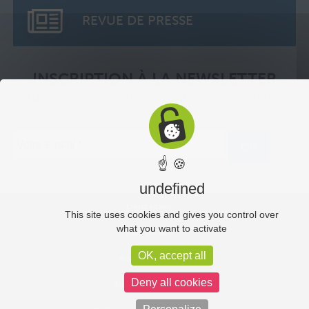
REVUE DE PRESSE
INSCRIPTION À LA NEWSLETTER
Abonnez-vous à notre newsletter et rejoignez nos
abonnés.
☝ 🍪
undefined
Liens utiles
This site uses cookies and gives you control over
what you want to activate
Plan du site
OK, accept all
Administration
Deny all cookies
Mentions légales