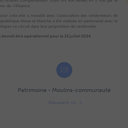
es refaites complètement. Elles ont été bénies en 2 fois par le
me-de-l’Alliance.
 pour cela elle a travaillé avec l’association des randonneurs de
ignalétique bleue et blanche a été réalisée en partenariat avec le
intégrer ce circuit dans leur proposition de randonnée.
t devrait être opérationnel pour le 15 juillet 2024
.
Patrimoine - Moulins-communauté
Découvrir ici