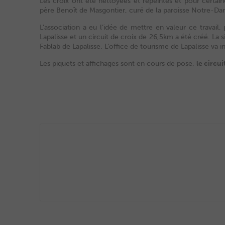
Les croix ont été nettoyées et repeintes et pour certain
père Benoît de Masgontier, curé de la paroisse Notre-Da
L’association a eu l’idée de mettre en valeur ce travail,
Lapalisse et un circuit de croix de 26,5km a été créé. La s
Fablab de Lapalisse. L’office de tourisme de Lapalisse va 
Les piquets et affichages sont en cours de pose,
le circui