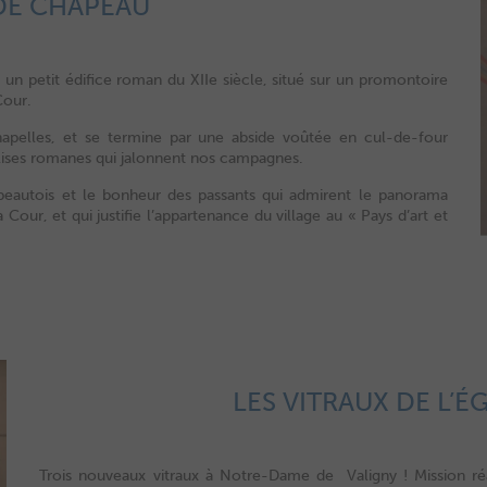
 DE CHAPEAU
un petit édifice roman du XIIe siècle, situé sur un promontoire
Cour.
hapelles, et se termine par une abside voûtée en cul-de-four
 églises romanes qui jalonnent nos campagnes.
hapeautois et le bonheur des passants qui admirent le panorama
Cour, et qui justifie l’appartenance du village au « Pays d’art et
LES VITRAUX DE L’É
Trois nouveaux vitraux à Notre-Dame de Valigny ! Mission ré