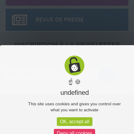
REVUE DE PRESSE
INSCRIPTION À LA NEWSLETTER
Abonnez-vous à notre newsletter et rejoignez nos
abonnés.
☝ 🍪
undefined
Liens utiles
This site uses cookies and gives you control over
what you want to activate
Plan du site
OK, accept all
Administration
Deny all cookies