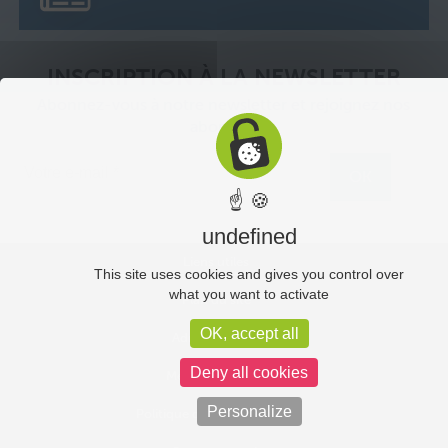
INSCRIPTION À LA NEWSLETTER
Abonnez-vous à notre newsletter et rejoignez nos
abonnés.
☝ 🍪
undefined
Liens utiles
This site uses cookies and gives you control over
what you want to activate
Plan du site
OK, accept all
Administration
Deny all cookies
Mentions légales
Personalize
Politique de confidentialité