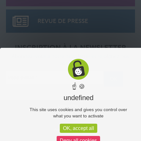
REVUE DE PRESSE
INSCRIPTION À LA NEWSLETTER
Abonnez-vous à notre newsletter et rejoignez nos
abonnés.
☝ 🍪
undefined
Liens utiles
This site uses cookies and gives you control over
what you want to activate
Plan du site
OK, accept all
Administration
Deny all cookies