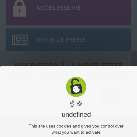
ACCÈS RÉSERVÉ
REVUE DE PRESSE
INSCRIPTION À LA NEWSLETTER
Abonnez-vous à notre newsletter et rejoignez nos
abonnés.
☝ 🍪
undefined
Liens utiles
This site uses cookies and gives you control over
what you want to activate
Plan du site