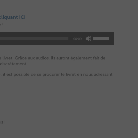
 cliquant
ICI
 !!
00:00
 livret. Grâce aux audios, ils auront également fait de
 discrètement.
 il est possible de se procurer le livret en nous adressant
s !