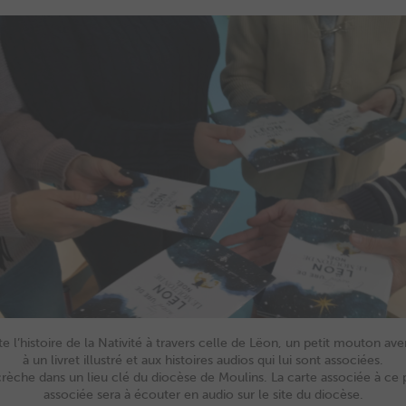
 l’histoire de la Nativité à travers celle de Lëon, un petit mouton av
à un livret illustré et aux histoires audios qui lui sont associées.
che dans un lieu clé du diocèse de Moulins. La carte associée à ce pe
associée sera à écouter en audio sur le site du diocèse.