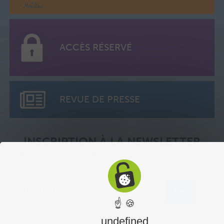
ACCÈS RÉSERVÉ
REVUE DE PRESSE
INSCRIPTION À LA NEWSLETTER
Abonnez-vous à notre newsletter et rejoignez nos
abonnés.
☝ 🍪
undefined