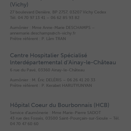
(Vichy)
27 boulevard Denière, BP 2757, 03207 Vichy Cedex
Tél. 04 70 97 13 41 – 06 62 85 93 82
Aumônier : Mme Anne-Marie DESCHAMPS –
annemarie.deschamps@ch-vichy.fr
Prêtre référent : P. Lâm TRAN
Centre Hospitalier Spécialisé
lnterdépartemental d’Ainay-le-Château
6 rue du Pavé, 03360 Ainay-le-Château
Aumônier : M. Éric DELÉRIS – 06 26 41 20 33
Prêtre référent : P. Kerabet HARUTYUNYAN
Hôpital Coeur du Bourbonnais (HCB)
Service d’aumônerie : Mme Marie-Pierre SADOT
43 rue des Fossés, 03500 Saint-Pourçain-sur-Sioule – Tél.
04 70 47 60 60