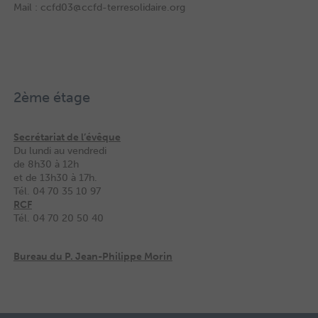
Mail : ccfd03@ccfd-terresolidaire.org
2ème étage
Secrétariat de l’évêque
Du lundi au vendredi
de 8h30 à 12h
et de 13h30 à 17h.
Tél. 04 70 35 10 97
RCF
Tél. 04 70 20 50 40
Bureau du P. Jean-Philippe Morin