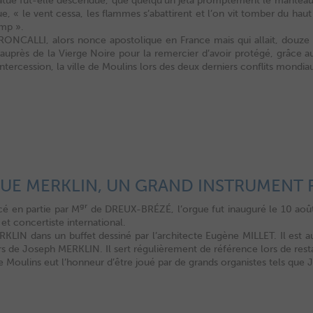
tatue fut-elle descendue, que quelqu’un jeta promptement le manteau 
e, « le vent cessa, les flammes s’abattirent et l’on vit tomber du hau
amp ».
ONCALLI, alors nonce apostolique en France mais qui allait, douze a
auprès de la Vierge Noire pour la remercier d’avoir protégé, grâce au
rcession, la ville de Moulins lors des deux derniers conflits mondia
UE MERKLIN, UN GRAND INSTRUMENT
gr
é en partie par M
de DREUX-BRÉZÉ, l’orgue fut inauguré le 10 août
 et concertiste international.
ERKLIN dans un buffet dessiné par l’architecte Eugène MILLET. Il est
ers de Joseph MERKLIN. Il sert régulièrement de référence lors de res
Moulins eut l’honneur d’être joué par de grands organistes tels qu