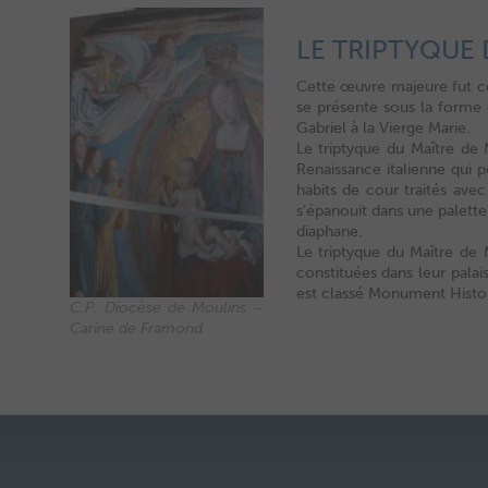
LE TRIPTYQUE
Cette œuvre majeure fut co
se présente sous la forme 
Gabriel à la Vierge Marie.
Le triptyque du Maître de 
Renaissance italienne qui p
habits de cour traités avec
s’épanouit dans une palette
diaphane.
Le triptyque du Maître de 
constituées dans leur palai
est classé Monument Histor
C.P. Diocèse de Moulins –
Carine de Framond