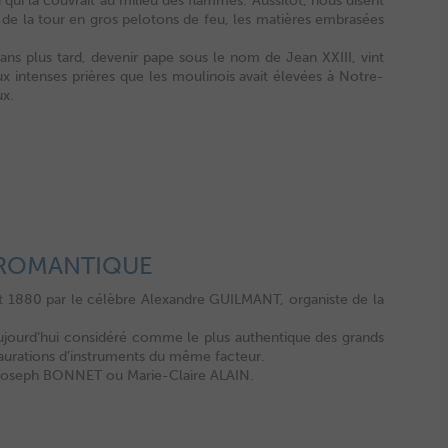
qui la couvrait au milieu des flammes. Aussitôt, nous disent
t de la tour en gros pelotons de feu, les matières embrasées
ns plus tard, devenir pape sous le nom de Jean XXIII, vint
x intenses prières que les moulinois avait élevées à Notre-
ux.
 ROMANTIQUE
 1880 par le célèbre Alexandre GUILMANT, organiste de la
 aujourd’hui considéré comme le plus authentique des grands
taurations d’instruments du même facteur.
e Joseph BONNET ou Marie-Claire ALAIN.