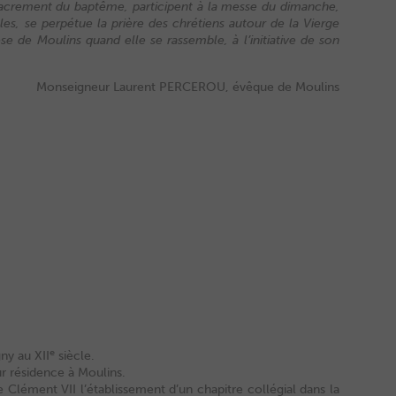
le sacrement du baptême, participent à la messe du dimanche,
les, se perpétue la prière des chrétiens autour de la Vierge
e de Moulins quand elle se rassemble, à l’initiative de son
Monseigneur Laurent PERCEROU, évêque de Moulins
e
ny au XII
siècle.
ur résidence à Moulins.
 Clément VII l’établissement d’un chapitre collégial dans la