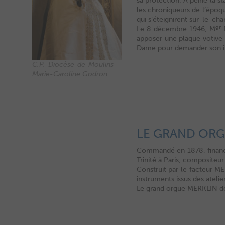
sa protection. À peine la s
les chroniqueurs de l’époqu
qui s’éteignirent sur-le-ch
gr
Le 8 décembre 1946, M
R
apposer une plaque votive 
Dame pour demander son inte
C.P. Diocèse de Moulins –
Marie-Caroline Godron
LE GRAND ORG
Commandé en 1878, financ
Trinité à Paris, compositeur
Construit par le facteur M
instruments issus des ateli
Le grand orgue MERKLIN de 