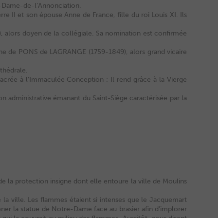
e-Dame-de-l’Annonciation.
rre II et son épouse Anne de France, fille du roi Louis XI. Ils
, alors doyen de la collégiale. Sa nomination est confirmée
toine de PONS de LAGRANGE (1759-1849), alors grand vicaire
thédrale.
crée à l’Immaculée Conception ; Il rend grâce à la Vierge
n administrative émanant du Saint-Siège caractérisée par la
e la protection insigne dont elle entoure la ville de Moulins
a ville. Les flammes étaient si intenses que le Jacquemart
er la statue de Notre-Dame face au brasier afin d’implorer