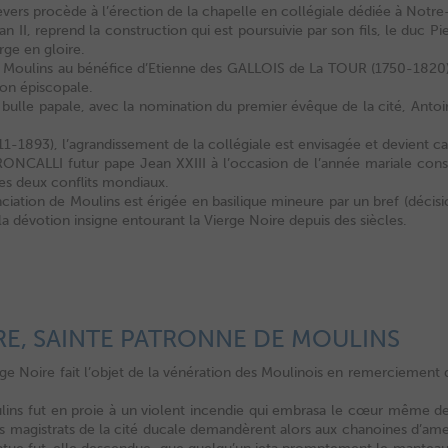
ers procède à l’érection de la chapelle en collégiale dédiée à Notr
 II, reprend la construction qui est poursuivie par son fils, le duc Pie
rge en gloire.
hé à Moulins au bénéfice d’Etienne des GALLOIS de La TOUR (1750-1820)
ion épiscopale.
ar bulle papale, avec la nomination du premier évêque de la cité, An
1893), l’agrandissement de la collégiale est envisagée et devient ca
ONCALLI futur pape Jean XXIII à l’occasion de l’année mariale consa
des deux conflits mondiaux.
tion de Moulins est érigée en basilique mineure par un bref (décisio
a dévotion insigne entourant la Vierge Noire depuis des siècles.
RE, SAINTE PATRONNE DE MOULINS
rge Noire fait l’objet de la vénération des Moulinois en remerciement d
ns fut en proie à un violent incendie qui embrasa le cœur même de l
 magistrats de la cité ducale demandèrent alors aux chanoines d’amen