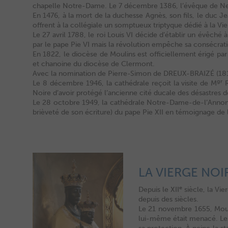
chapelle Notre-Dame. Le 7 décembre 1386, l’évêque de Nev
En 1476, à la mort de la duchesse Agnès, son fils, le duc Jean
offrent à la collégiale un somptueux triptyque dédié à la Vie
Le 27 avril 1788, le roi Louis VI décide d’établir un évêc
par le pape Pie VI mais la révolution empêche sa consécrat
En 1822, le diocèse de Moulins est officiellement érigé p
et chanoine du diocèse de Clermont.
Avec la nomination de Pierre-Simon de DREUX-BRAIZÉ (1811-
gr
Le 8 décembre 1946, la cathédrale reçoit la visite de M
R
Noire d’avoir protégé l’ancienne cité ducale des désastres 
Le 28 octobre 1949, la cathédrale Notre-Dame-de-l’Annoncia
brièveté de son écriture) du pape Pie XII en témoignage de l
LA VIERGE NOI
e
Depuis le XII
siècle, la Vie
depuis des siècles.
Le 21 novembre 1655, Mouli
lui-même était menacé. Les